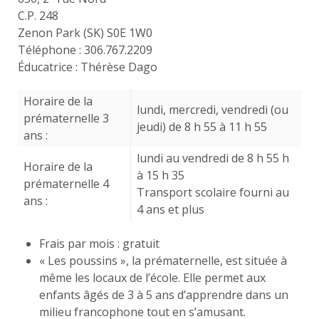
C.P. 248
Zenon Park (SK) S0E 1W0
Téléphone : 306.767.2209
Éducatrice : Thérèse Dago
Horaire de la
lundi, mercredi, vendredi (ou
prématernelle 3
jeudi) de 8 h 55 à 11 h 55
ans :
lundi au vendredi de 8 h 55 h
Horaire de la
à 15 h 35
prématernelle 4
Transport scolaire fourni au
ans :
4 ans et plus
Frais par mois : gratuit
« Les poussins », la prématernelle, est située à
même les locaux de l’école. Elle permet aux
enfants âgés de 3 à 5 ans d’apprendre dans un
milieu francophone tout en s’amusant.