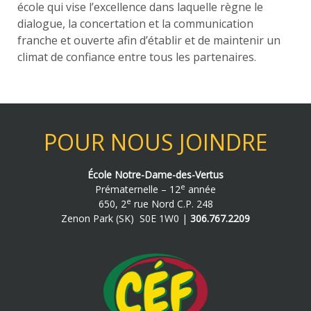
école qui vise l’excellence dans laquelle règne le
dialogue, la concertation et la communication
franche et ouverte afin d’établir et de maintenir un
climat de confiance entre tous les partenaires.
POUR NOUS JOINDRE
École Notre-Dame-des-Vertus
e
Prématernelle – 12
année
e
650, 2
rue Nord C.P. 248
Zenon Park (SK) S0E 1W0 |
306.767.2209