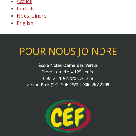
Accueil
Portails
Nous joindre
English
POUR NOUS JOINDRE
École Notre-Dame-des-Vertus
e
Prématernelle – 12
année
e
650, 2
rue Nord C.P. 248
Zenon Park (SK) S0E 1W0 |
306.767.2209